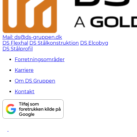
Mail: ds@ds-gruppen.dk
DS Flexhal
DS Stålkonstruktion
DS Elcobyg
DS Stålprofil
Forretningsområder
Karriere
Om DS Gruppen
Kontakt