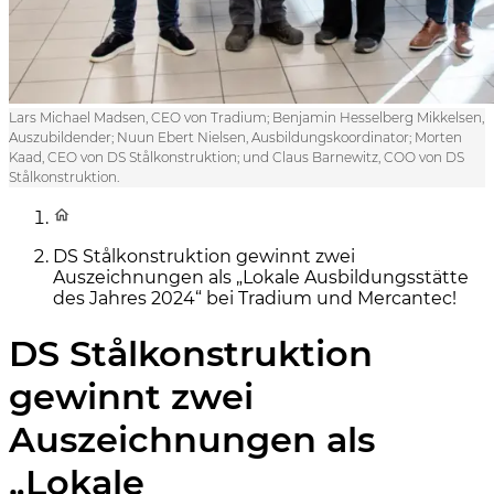
Lars Michael Madsen, CEO von Tradium; Benjamin Hesselberg Mikkelsen,
Auszubildender; Nuun Ebert Nielsen, Ausbildungskoordinator; Morten
Kaad, CEO von DS Stålkonstruktion; und Claus Barnewitz, COO von DS
Stålkonstruktion.
DS Stålkonstruktion gewinnt zwei
Auszeichnungen als „Lokale Ausbildungsstätte
des Jahres 2024“ bei Tradium und Mercantec!
DS Stålkonstruktion
gewinnt zwei
Auszeichnungen als
„Lokale