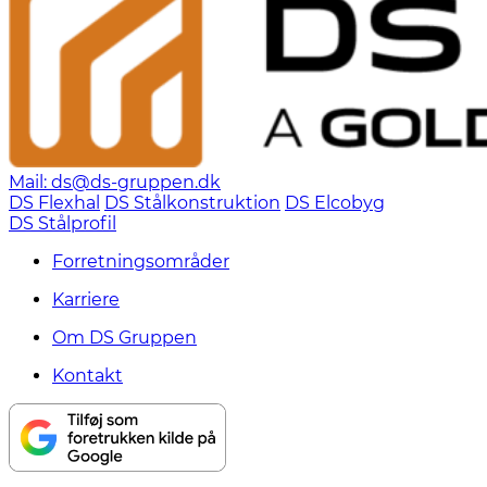
Mail: ds@ds-gruppen.dk
DS Flexhal
DS Stålkonstruktion
DS Elcobyg
DS Stålprofil
Forretningsområder
Karriere
Om DS Gruppen
Kontakt