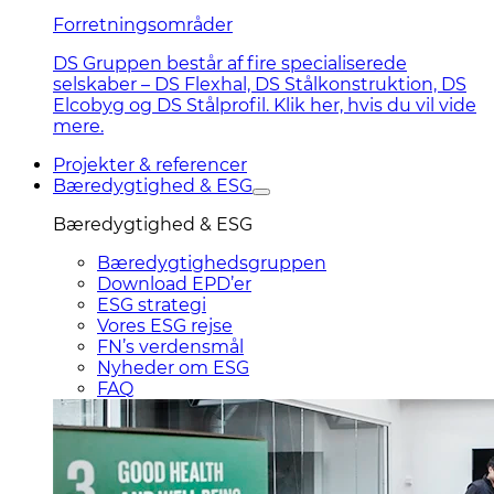
Forretningsområder
DS Gruppen består af fire specialiserede
selskaber – DS Flexhal, DS Stålkonstruktion, DS
Elcobyg og DS Stålprofil. Klik her, hvis du vil vide
mere.
Projekter & referencer
Bæredygtighed & ESG
Bæredygtighed & ESG
Bæredygtighedsgruppen
Download EPD’er
ESG strategi
Vores ESG rejse
FN’s verdensmål
Nyheder om ESG
FAQ