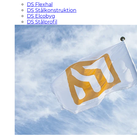
DS Flexhal
DS Stålkonstruktion
DS Elcobyg
DS Stålprofil