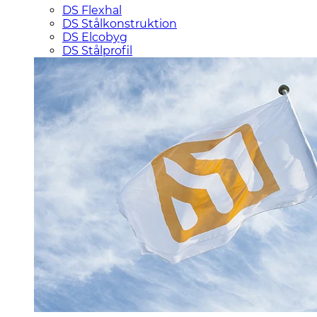
DS Flexhal
DS Stålkonstruktion
DS Elcobyg
DS Stålprofil