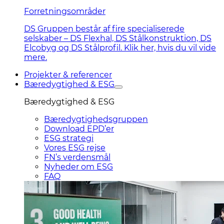
Forretningsområder
DS Gruppen består af fire specialiserede
selskaber – DS Flexhal, DS Stålkonstruktion, DS
Elcobyg og DS Stålprofil. Klik her, hvis du vil vide
mere.
Projekter & referencer
Bæredygtighed & ESG
Bæredygtighed & ESG
Bæredygtighedsgruppen
Download EPD’er
ESG strategi
Vores ESG rejse
FN’s verdensmål
Nyheder om ESG
FAQ