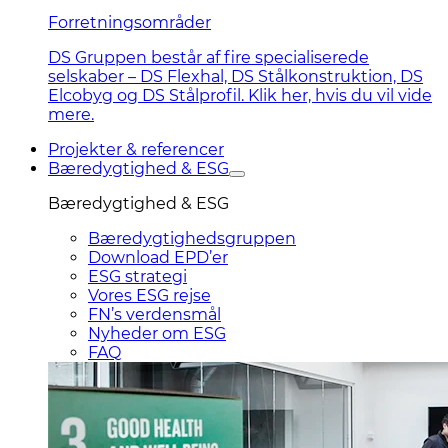
Forretningsområder
DS Gruppen består af fire specialiserede
selskaber – DS Flexhal, DS Stålkonstruktion, DS
Elcobyg og DS Stålprofil. Klik her, hvis du vil vide
mere.
Projekter & referencer
Bæredygtighed & ESG
Bæredygtighed & ESG
Bæredygtighedsgruppen
Download EPD’er
ESG strategi
Vores ESG rejse
FN’s verdensmål
Nyheder om ESG
FAQ