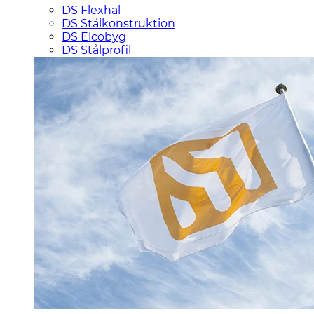
DS Flexhal
DS Stålkonstruktion
DS Elcobyg
DS Stålprofil