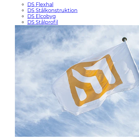
DS Flexhal
DS Stålkonstruktion
DS Elcobyg
DS Stålprofil