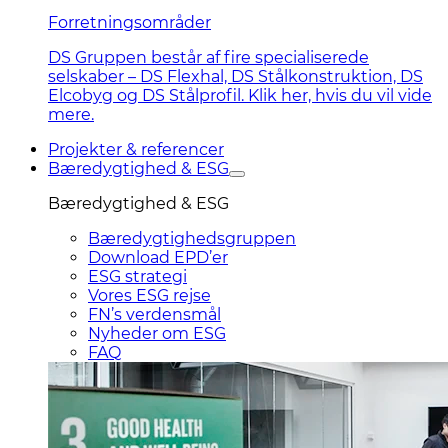
Forretningsområder
DS Gruppen består af fire specialiserede
selskaber – DS Flexhal, DS Stålkonstruktion, DS
Elcobyg og DS Stålprofil. Klik her, hvis du vil vide
mere.
Projekter & referencer
Bæredygtighed & ESG
Bæredygtighed & ESG
Bæredygtighedsgruppen
Download EPD’er
ESG strategi
Vores ESG rejse
FN’s verdensmål
Nyheder om ESG
FAQ