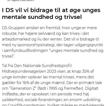
I DS vil vi bidrage til at øge unges
mentale sundhed og trivsel
DS Gruppen ønsker en fremtid, hvor unge er mere
robuste, har højere selvværd og kan trives i det
arbejdsmarked og liv, der venter. Det vil vi bidrage til
med ny sponsorshipstrategi, der tager udgangspunkt
i samfundsudfordringen ”unges mentale sundhed og
trivsel”.
Tal fra Den Nationale Sundhedsprofil:
Midtvejsundersøgelsen 2023 viser, at knap 35% af
unge kvinder oplever lav mental trivsel, mens det
gælder for 16% af de unge mænd. Der er primært tale
om ”Generation Z” (født i 1995 og fremefter). Digitalt
indfødte, der er opvokset i en periode med høj
usikkerhed, sociale forandringer, en enorm udvikling
og Covid19-pandemien, hvilket måske er medvirkende