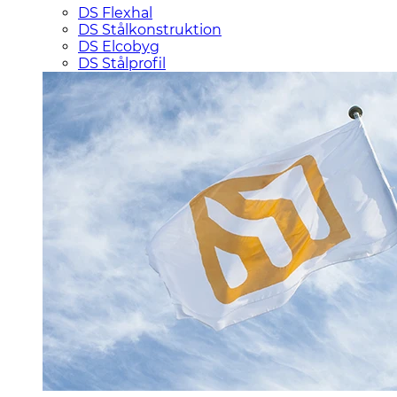
DS Flexhal
DS Stålkonstruktion
DS Elcobyg
DS Stålprofil