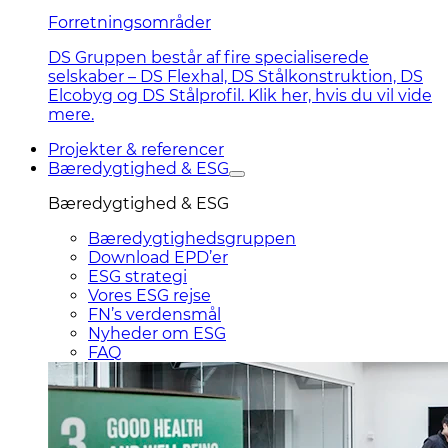
Forretningsområder
DS Gruppen består af fire specialiserede
selskaber – DS Flexhal, DS Stålkonstruktion, DS
Elcobyg og DS Stålprofil. Klik her, hvis du vil vide
mere.
Projekter & referencer
Bæredygtighed & ESG
Bæredygtighed & ESG
Bæredygtighedsgruppen
Download EPD’er
ESG strategi
Vores ESG rejse
FN’s verdensmål
Nyheder om ESG
FAQ