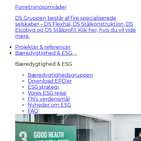
Forretningsområder
DS Gruppen består af fire specialiserede
selskaber – DS Flexhal, DS Stålkonstruktion, DS
Elcobyg og DS Stålprofil. Klik her, hvis du vil vide
mere.
Projekter & referencer
Bæredygtighed & ESG
Bæredygtighed & ESG
Bæredygtighedsgruppen
Download EPD’er
ESG strategi
Vores ESG rejse
FN’s verdensmål
Nyheder om ESG
FAQ