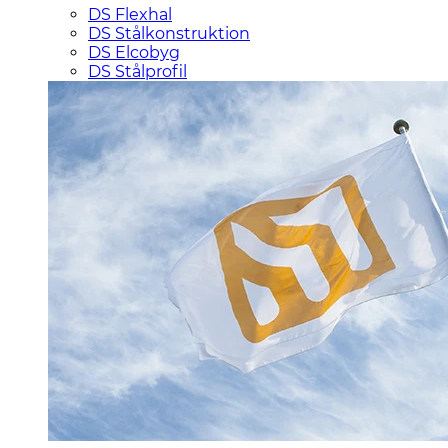
DS Flexhal
DS Stålkonstruktion
DS Elcobyg
DS Stålprofil