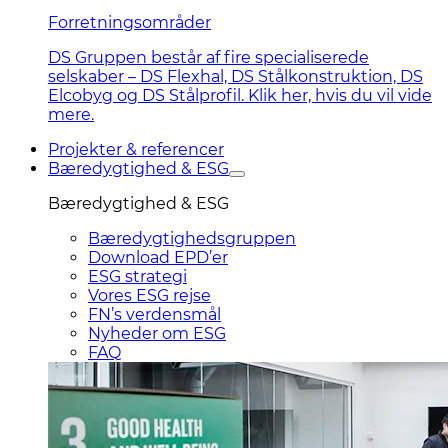
Forretningsområder
DS Gruppen består af fire specialiserede
selskaber – DS Flexhal, DS Stålkonstruktion, DS
Elcobyg og DS Stålprofil. Klik her, hvis du vil vide
mere.
Projekter & referencer
Bæredygtighed & ESG
Bæredygtighed & ESG
Bæredygtighedsgruppen
Download EPD’er
ESG strategi
Vores ESG rejse
FN’s verdensmål
Nyheder om ESG
FAQ