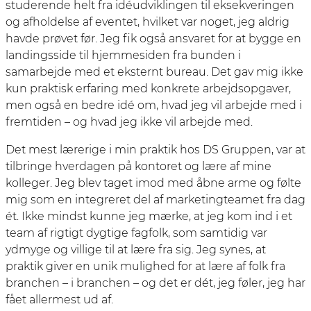
studerende helt fra idéudviklingen til eksekveringen
og afholdelse af eventet, hvilket var noget, jeg aldrig
havde prøvet før. Jeg fik også ansvaret for at bygge en
landingsside til hjemmesiden fra bunden i
samarbejde med et eksternt bureau. Det gav mig ikke
kun praktisk erfaring med konkrete arbejdsopgaver,
men også en bedre idé om, hvad jeg vil arbejde med i
fremtiden – og hvad jeg ikke vil arbejde med.
Det mest lærerige i min praktik hos DS Gruppen, var at
tilbringe hverdagen på kontoret og lære af mine
kolleger. Jeg blev taget imod med åbne arme og følte
mig som en integreret del af marketingteamet fra dag
ét. Ikke mindst kunne jeg mærke, at jeg kom ind i et
team af rigtigt dygtige fagfolk, som samtidig var
ydmyge og villige til at lære fra sig. Jeg synes, at
praktik giver en unik mulighed for at lære af folk fra
branchen – i branchen – og det er dét, jeg føler, jeg har
fået allermest ud af.