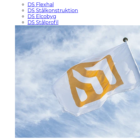
DS Flexhal
DS Stålkonstruktion
DS Elcobyg
DS Stålprofil