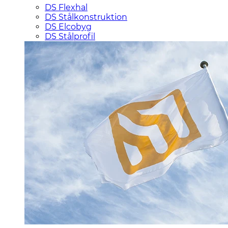
DS Flexhal
DS Stålkonstruktion
DS Elcobyg
DS Stålprofil