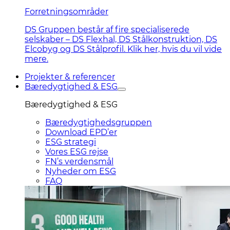
Forretningsområder
DS Gruppen består af fire specialiserede
selskaber – DS Flexhal, DS Stålkonstruktion, DS
Elcobyg og DS Stålprofil. Klik her, hvis du vil vide
mere.
Projekter & referencer
Bæredygtighed & ESG
Bæredygtighed & ESG
Bæredygtighedsgruppen
Download EPD’er
ESG strategi
Vores ESG rejse
FN’s verdensmål
Nyheder om ESG
FAQ