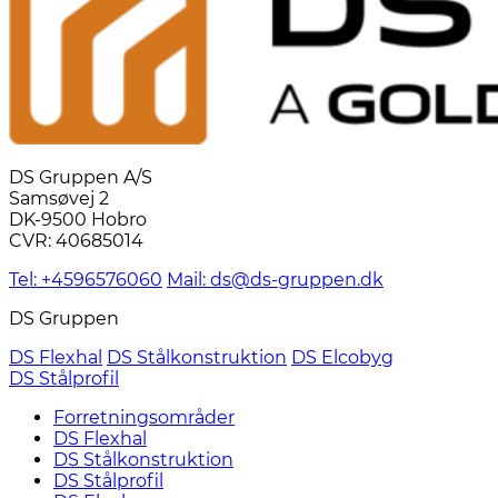
DS Gruppen A/S
Samsøvej 2
DK-9500 Hobro
CVR: 40685014
Tel: +4596576060
Mail: ds@ds-gruppen.dk
DS Gruppen
DS Flexhal
DS Stålkonstruktion
DS Elcobyg
DS Stålprofil
Forretningsområder
DS Flexhal
DS Stålkonstruktion
DS Stålprofil