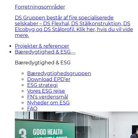
Forretningsområder
DS Gruppen består af fire specialiserede
selskaber – DS Flexhal, DS Stålkonstruktion, DS
Elcobyg og DS Stålprofil. Klik her, hvis du vil vide
mere.
Projekter & referencer
Bæredygtighed & ESG
Bæredygtighed & ESG
Bæredygtighedsgruppen
Download EPD’er
ESG strategi
Vores ESG rejse
FN’s verdensmål
Nyheder om ESG
FAQ