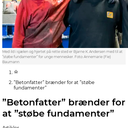
Med ild i sjælen og hjertet på rette sted er Bjarne K. Andersen med til at
”støbe fundamenter” for unge mennesker. Foto: Annemarie (Fie)
Baumann
”Betonfatter” brænder for at ”støbe
fundamenter”
”Betonfatter” brænder for
at ”støbe fundamenter”
Artikler