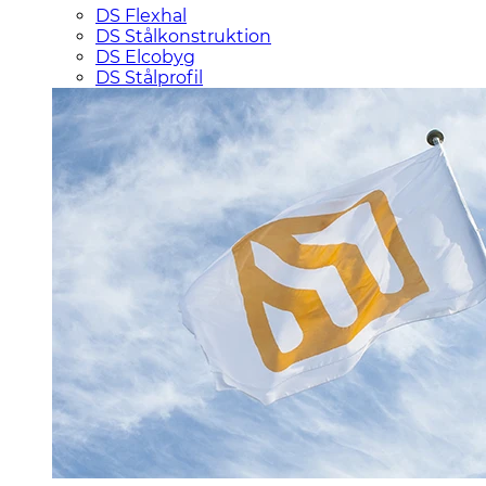
DS Flexhal
DS Stålkonstruktion
DS Elcobyg
DS Stålprofil