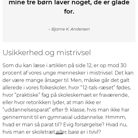
mine tre børn laver noget, de er glade
for.
– Bjarne K. Andersen
Usikkerhed og mistrivsel
Som du kan læse i artiklen på side 12, er op mod 30
procent af vores unge mennesker i mistrivsel. Det kan
der være mange årsager til. Men, måske går det galt
allerede i vores folkeskoler, hvor ”12-tals-ræset” fødes,
hvor ”praktiske” fag på skoleskemaet er fraværende,
eller hvor retorikken lyder, at man ikke er
”uddannelses­parat” efter 9. klasse, hvis man ikke har
gennemsnit til en gymnasial uddannelse. Hmmm,
hvad er man så parat til? Evig forsørgelse? Hvad nu,
hvis man er skoletræt eller bare er i tvivl?