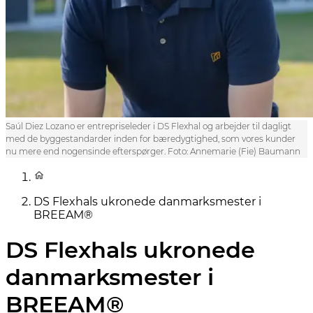
Saúl Diez Lozano er entrepriseleder i DS Flexhal og arbejder til dagligt
med de byggestandarder inden for bæredygtighed, som vores kunder
nu mere end nogensinde efterspørger. Foto: Annemarie (Fie) Baumann
DS Flexhals ukronede danmarksmester i
BREEAM®
DS Flexhals ukronede
danmarksmester i
BREEAM®