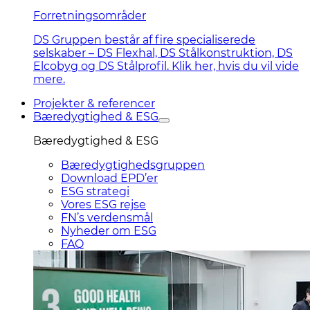
Forretningsområder
DS Gruppen består af fire specialiserede
selskaber – DS Flexhal, DS Stålkonstruktion, DS
Elcobyg og DS Stålprofil. Klik her, hvis du vil vide
mere.
Projekter & referencer
Bæredygtighed & ESG
Bæredygtighed & ESG
Bæredygtighedsgruppen
Download EPD’er
ESG strategi
Vores ESG rejse
FN’s verdensmål
Nyheder om ESG
FAQ