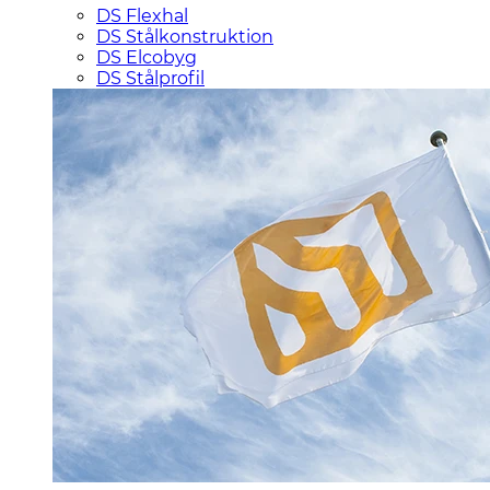
DS Flexhal
DS Stålkonstruktion
DS Elcobyg
DS Stålprofil