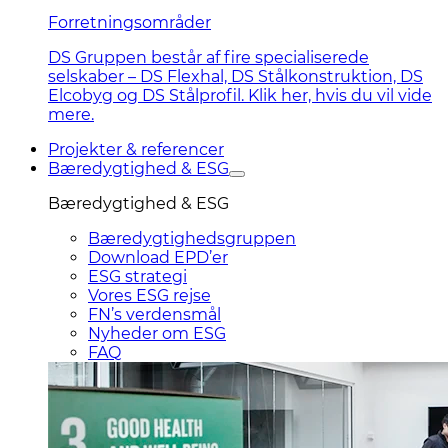
Forretningsområder
DS Gruppen består af fire specialiserede
selskaber – DS Flexhal, DS Stålkonstruktion, DS
Elcobyg og DS Stålprofil. Klik her, hvis du vil vide
mere.
Projekter & referencer
Bæredygtighed & ESG
Bæredygtighed & ESG
Bæredygtighedsgruppen
Download EPD’er
ESG strategi
Vores ESG rejse
FN’s verdensmål
Nyheder om ESG
FAQ