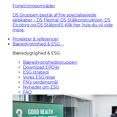
Forretningsområder
DS Gruppen består af fire specialiserede
selskaber – DS Flexhal, DS Stålkonstruktion, DS
Elcobyg og DS Stålprofil. Klik her, hvis du vil vide
mere.
Projekter & referencer
Bæredygtighed & ESG
Bæredygtighed & ESG
Bæredygtighedsgruppen
Download EPD’er
ESG strategi
Vores ESG rejse
FN’s verdensmål
Nyheder om ESG
FAQ