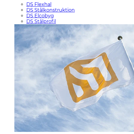
DS Flexhal
DS Stålkonstruktion
DS Elcobyg
DS Stålprofil