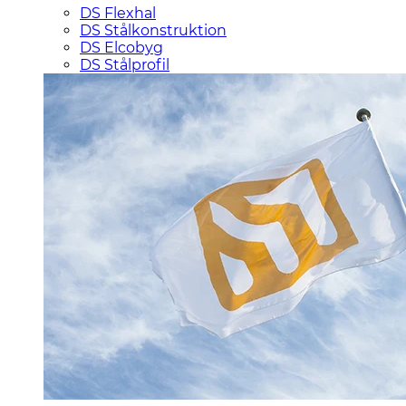
DS Flexhal
DS Stålkonstruktion
DS Elcobyg
DS Stålprofil