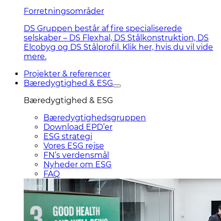
Forretningsområder
DS Gruppen består af fire specialiserede
selskaber – DS Flexhal, DS Stålkonstruktion, DS
Elcobyg og DS Stålprofil. Klik her, hvis du vil vide
mere.
Projekter & referencer
Bæredygtighed & ESG
Bæredygtighed & ESG
Bæredygtighedsgruppen
Download EPD’er
ESG strategi
Vores ESG rejse
FN’s verdensmål
Nyheder om ESG
FAQ