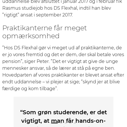
uddannelse blev afsluttet i januar 2017 og i februar fik
Rasmus studiejob hos DS Flexhal, indtil han blev
”rigtigt” ansat i september 2017.
Praktikanterne får meget
opmærksomhed
”Hos DS Flexhal gør vi meget ud af praktikanterne, de
er jo vores fremtid og det er dem, der skal betale vores
pension”, siger Peter. ”Det er vigtigt at give de unge
mennesker ansvar, så de lærer at stå på egne ben.
Hovedparten af vores praktikanter er blevet ansat efter
endt uddannelse – vi plejer at sige; ”skynd jer at blive
færdige og kom tilbage”.
“Som grøn studerende, er det
vigtigt, at man får hands-on-