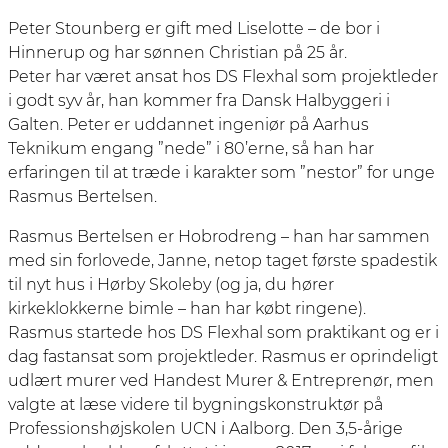
Peter Stounberg er gift med Liselotte – de bor i
Hinnerup og har sønnen Christian på 25 år.
Peter har været ansat hos DS Flexhal som projektleder
i godt syv år, han kommer fra Dansk Halbyggeri i
Galten. Peter er uddannet ingeniør på Aarhus
Teknikum engang ”nede” i 80’erne, så han har
erfaringen til at træde i karakter som ”nestor” for unge
Rasmus Bertelsen.
Rasmus Bertelsen er Hobrodreng – han har sammen
med sin forlovede, Janne, netop taget første spadestik
til nyt hus i Hørby Skoleby (og ja, du hører
kirkeklokkerne bimle – han har købt ringene).
Rasmus startede hos DS Flexhal som praktikant og er i
dag fastansat som projektleder. Rasmus er oprindeligt
udlært murer ved Handest Murer & Entreprenør, men
valgte at læse videre til bygningskonstruktør på
Professionshøjskolen UCN i Aalborg. Den 3,5-årige