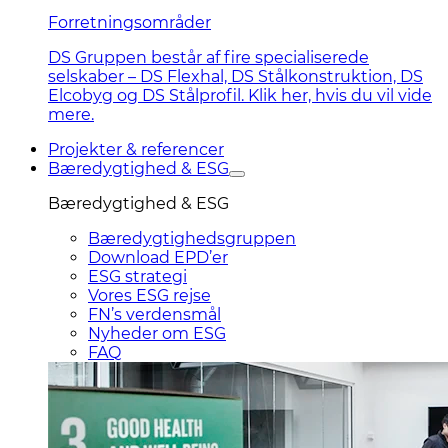
Forretningsområder
DS Gruppen består af fire specialiserede
selskaber – DS Flexhal, DS Stålkonstruktion, DS
Elcobyg og DS Stålprofil. Klik her, hvis du vil vide
mere.
Projekter & referencer
Bæredygtighed & ESG
Bæredygtighed & ESG
Bæredygtighedsgruppen
Download EPD’er
ESG strategi
Vores ESG rejse
FN’s verdensmål
Nyheder om ESG
FAQ