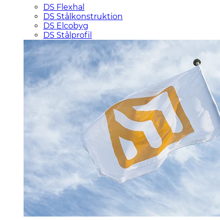
DS Flexhal
DS Stålkonstruktion
DS Elcobyg
DS Stålprofil