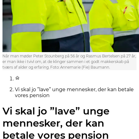
Når man møder Peter Stounberg på 56 år og Rasmus Bertelsen på 27 år,
er man ikke i tvivl om, at de klinger sammen i et godt makkerskab på
tværs af alder og erfaring. Foto: Annemarie (Fie) Baumann.
Vi skal jo ”lave” unge mennesker, der kan betale
vores pension
Vi skal jo ”lave” unge
mennesker, der kan
betale vores pension