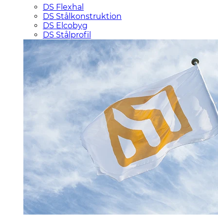
DS Flexhal
DS Stålkonstruktion
DS Elcobyg
DS Stålprofil