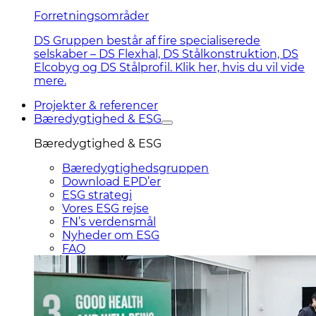
Forretningsområder
DS Gruppen består af fire specialiserede
selskaber – DS Flexhal, DS Stålkonstruktion, DS
Elcobyg og DS Stålprofil. Klik her, hvis du vil vide
mere.
Projekter & referencer
Bæredygtighed & ESG
Bæredygtighed & ESG
Bæredygtighedsgruppen
Download EPD’er
ESG strategi
Vores ESG rejse
FN’s verdensmål
Nyheder om ESG
FAQ