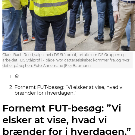
Claus Bach Roed, salgschef i DS Stålprofil, fortalte om DS Gruppen og
arbejdet i DS Stålprofil - både hvor datterselskabet kommer fra, og hvor
det er på vej hen. Foto: Annemarie (Fie) Baumann.
Fornemt FUT-besøg: ”Vi elsker at vise, hvad vi
brænder for i hverdagen.”
Fornemt FUT-besøg: ”Vi
elsker at vise, hvad vi
brænder for i hverdagen.”