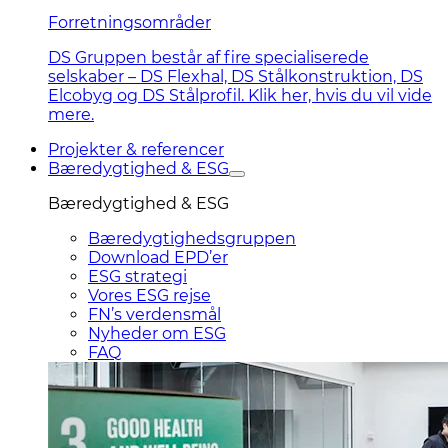
Forretningsområder
DS Gruppen består af fire specialiserede
selskaber – DS Flexhal, DS Stålkonstruktion, DS
Elcobyg og DS Stålprofil. Klik her, hvis du vil vide
mere.
Projekter & referencer
Bæredygtighed & ESG
Bæredygtighed & ESG
Bæredygtighedsgruppen
Download EPD’er
ESG strategi
Vores ESG rejse
FN’s verdensmål
Nyheder om ESG
FAQ