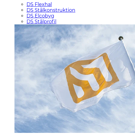
DS Flexhal
DS Stålkonstruktion
DS Elcobyg
DS Stålprofil