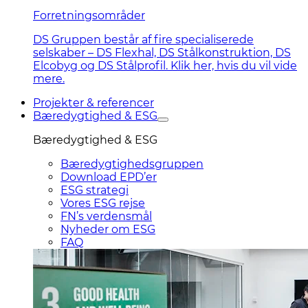
Forretningsområder
DS Gruppen består af fire specialiserede
selskaber – DS Flexhal, DS Stålkonstruktion, DS
Elcobyg og DS Stålprofil. Klik her, hvis du vil vide
mere.
Projekter & referencer
Bæredygtighed & ESG
Bæredygtighed & ESG
Bæredygtighedsgruppen
Download EPD’er
ESG strategi
Vores ESG rejse
FN’s verdensmål
Nyheder om ESG
FAQ