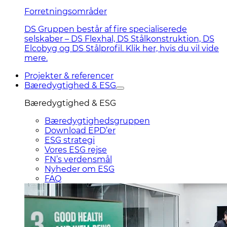
Forretningsområder
DS Gruppen består af fire specialiserede
selskaber – DS Flexhal, DS Stålkonstruktion, DS
Elcobyg og DS Stålprofil. Klik her, hvis du vil vide
mere.
Projekter & referencer
Bæredygtighed & ESG
Bæredygtighed & ESG
Bæredygtighedsgruppen
Download EPD’er
ESG strategi
Vores ESG rejse
FN’s verdensmål
Nyheder om ESG
FAQ