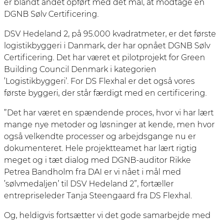
er blandt andet opført med det mål, at modtage en
DGNB Sølv Certificering.
DSV Hedeland 2, på 95.000 kvadratmeter, er det første
logistikbyggeri i Danmark, der har opnået DGNB Sølv
Certificering. Det har været et pilotprojekt for Green
Building Council Denmark i kategorien
’Logistikbyggeri’. For DS Flexhal er det også vores
første byggeri, der står færdigt med en certificering.
”Det har været en spændende proces, hvor vi har lært
mange nye metoder og løsninger at kende, men hvor
også velkendte processer og arbejdsgange nu er
dokumenteret. Hele projektteamet har lært rigtig
meget og i tæt dialog med DGNB-auditor Rikke
Petrea Bandholm fra DAI er vi nået i mål med
’sølvmedaljen’ til DSV Hedeland 2”, fortæller
entrepriseleder Tanja Steengaard fra DS Flexhal.
Og, heldigvis fortsætter vi det gode samarbejde med