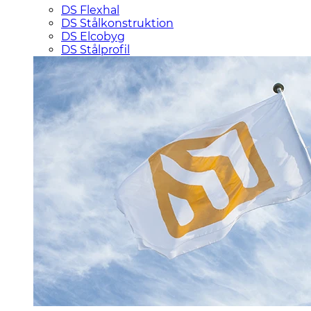
DS Flexhal
DS Stålkonstruktion
DS Elcobyg
DS Stålprofil