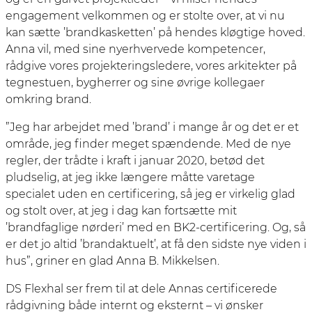
engagement velkommen og er stolte over, at vi nu
kan sætte ’brandkasketten’ på hendes kløgtige hoved.
Anna vil, med sine nyerhvervede kompetencer,
rådgive vores projekteringsledere, vores arkitekter på
tegnestuen, bygherrer og sine øvrige kollegaer
omkring brand.
”Jeg har arbejdet med ’brand’ i mange år og det er et
område, jeg finder meget spændende. Med de nye
regler, der trådte i kraft i januar 2020, betød det
pludselig, at jeg ikke længere måtte varetage
specialet uden en certificering, så jeg er virkelig glad
og stolt over, at jeg i dag kan fortsætte mit
’brandfaglige nørderi’ med en BK2-certificering. Og, så
er det jo altid ’brandaktuelt’, at få den sidste nye viden i
hus”, griner en glad Anna B. Mikkelsen.
DS Flexhal ser frem til at dele Annas certificerede
rådgivning både internt og eksternt – vi ønsker