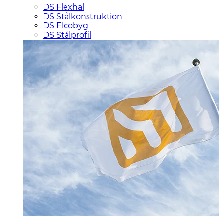
DS Flexhal
DS Stålkonstruktion
DS Elcobyg
DS Stålprofil