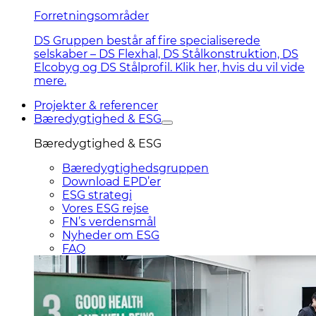
Forretningsområder
DS Gruppen består af fire specialiserede
selskaber – DS Flexhal, DS Stålkonstruktion, DS
Elcobyg og DS Stålprofil. Klik her, hvis du vil vide
mere.
Projekter & referencer
Bæredygtighed & ESG
Bæredygtighed & ESG
Bæredygtighedsgruppen
Download EPD’er
ESG strategi
Vores ESG rejse
FN’s verdensmål
Nyheder om ESG
FAQ