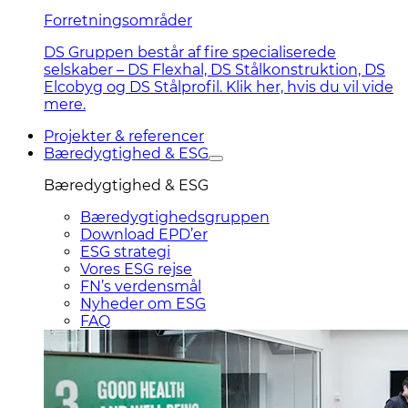
Forretningsområder
DS Gruppen består af fire specialiserede
selskaber – DS Flexhal, DS Stålkonstruktion, DS
Elcobyg og DS Stålprofil. Klik her, hvis du vil vide
mere.
Projekter & referencer
Bæredygtighed & ESG
Bæredygtighed & ESG
Bæredygtighedsgruppen
Download EPD’er
ESG strategi
Vores ESG rejse
FN’s verdensmål
Nyheder om ESG
FAQ