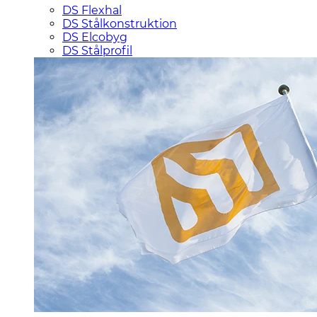
DS Flexhal
DS Stålkonstruktion
DS Elcobyg
DS Stålprofil