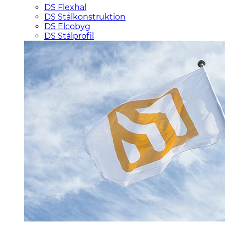
DS Flexhal
DS Stålkonstruktion
DS Elcobyg
DS Stålprofil