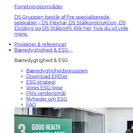
Forretningsområder
DS Gruppen består af fire specialiserede
selskaber – DS Flexhal, DS Stålkonstruktion, DS
Elcobyg og DS Stålprofil. Klik her, hvis du vil vide
mere.
Projekter & referencer
Bæredygtighed & ESG
Bæredygtighed & ESG
Bæredygtighedsgruppen
Download EPD’er
ESG strategi
Vores ESG rejse
FN’s verdensmål
Nyheder om ESG
FAQ