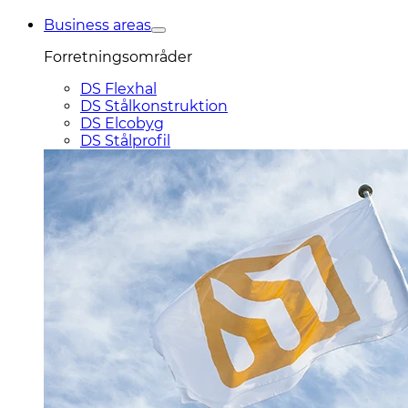
Business areas
Forretningsområder
DS Flexhal
DS Stålkonstruktion
DS Elcobyg
DS Stålprofil