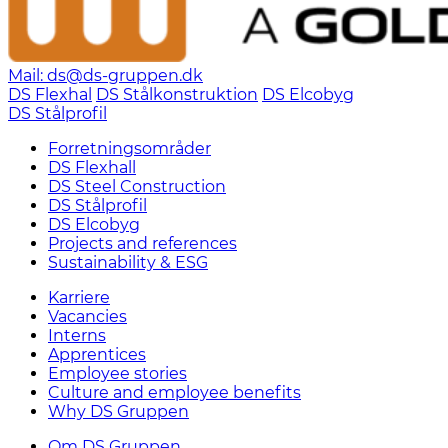
Mail: ds@ds-gruppen.dk
DS Flexhal
DS Stålkonstruktion
DS Elcobyg
DS Stålprofil
Forretningsområder
DS Flexhall
DS Steel Construction
DS Stålprofil
DS Elcobyg
Projects and references
Sustainability & ESG
Karriere
Vacancies
Interns
Apprentices
Employee stories
Culture and employee benefits
Why DS Gruppen
Om DS Gruppen